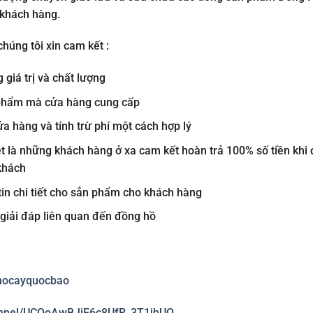
 khách hàng.
húng tôi xin cam kết :
giá trị và chất lượng
n phẩm mà cửa hàng cung cấp
a hàng và tính trừ phí một cách hợp lý
ệt là những khách hàng ở xa cam kết hoàn trả 100% số tiền k
khách
tin chi tiết cho sẳn phẩm cho khách hàng
 giải đáp liên quan đến đồng hồ
hocayquocbao
annel/UCOoAwBJjE6c8UfR_3T1jbUQ