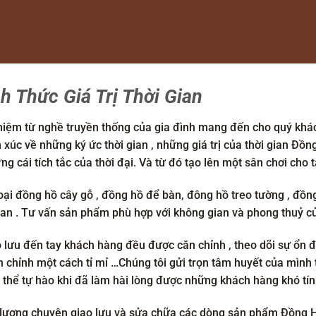
 Thức Giá Trị Thời Gian
ệm từ nghề truyền thống của gia đình mang đến cho quý khách
xúc về những ký ức thời gian , những giá trị của thời gian Đ
g cái tích tắc của thời đại. Và từ đó tạo lên một sân chơi cho 
i đồng hồ cây gỗ , đồng hồ để bàn, đông hồ treo tường , đồn
quan . Tư vấn sản phẩm phù hợp với không gian và phong thuỷ c
lưu đến tay khách hàng đều được căn chỉnh , theo dõi sự ổn 
 chỉnh một cách tỉ mỉ …Chúng tôi gửi trọn tâm huyết của mìn
 thể tự hào khi đã làm hài lòng được những khách hàng khó tín
t lượng chuyên giao lưu và sửa chữa các dòng sản phẩm Đồng H