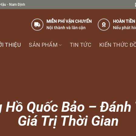
 Hậu - Nam Định
MIỄN PHÍ VẬN CHUYỂN
HOÀN TIỀN
Nội thành và lân cận
Nếu phát hi
ỚI THIỆU
SẢN PHẨM
TIN TỨC
KIẾN THỨC Đ
 Hồ Quốc Bảo – Đánh
Giá Trị Thời Gian