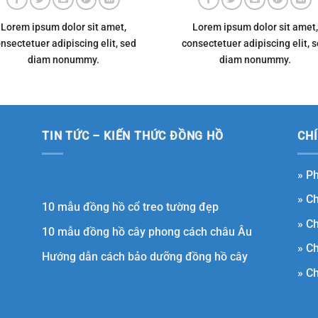
Lorem ipsum dolor sit amet,
Lorem ipsum dolor sit amet,
nsectetuer adipiscing elit, sed
consectetuer adipiscing elit, 
diam nonummy.
diam nonummy.
TIN TỨC – KIẾN THỨC ĐỒNG HỒ
CH
»
Ph
»
Ch
10 mẫu đồng hồ cổ treo tường đẹp
»
Ch
10 mẫu đồng hồ cây phong cách châu Âu
»
Ch
Hướng dẫn cách bảo dưỡng đồng hồ cây
»
Ch