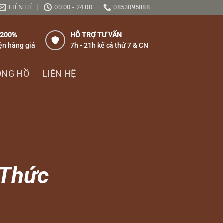
LIÊN HỆ
00:00 - 24:00
0853095888
 200%
HỖ TRỢ TƯ VẤN
ện hàng giả
7h - 21h kể cả thứ 7 & CN
ỒNG HỒ
LIÊN HỆ
 Thức