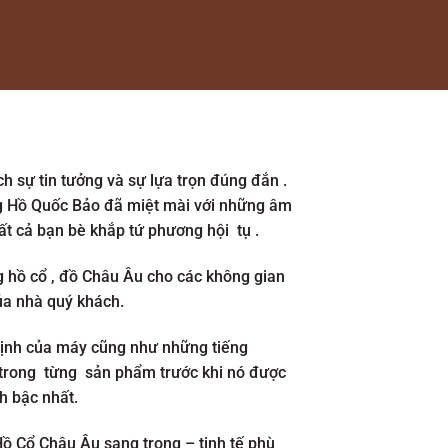
 sự tin tưởng và sự lựa trọn đúng đắn .
ồng Hồ Quốc Bảo đã miệt mài với những âm
tất cả bạn bè khắp tứ phương hội tụ .
g hồ cổ , đồ Châu Âu cho các không gian
ủa nhà quý khách.
định của máy cũng như những tiếng
h trong từng sản phẩm trước khi nó được
h bậc nhất.
ồ Cổ Châu Âu sang trọng – tinh tế phù