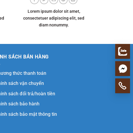
Lorem ipsum dolor sit amet,
sed
consectetuer adipiscing elit, sed
diam nonummy.
ÍNH SÁCH BÁN HÀNG
ương thức thanh toán
ính sách vận chuyển
ính sách đổi trả/hoàn tiền
ính sách bảo hành
ính sách bảo mật thông tin