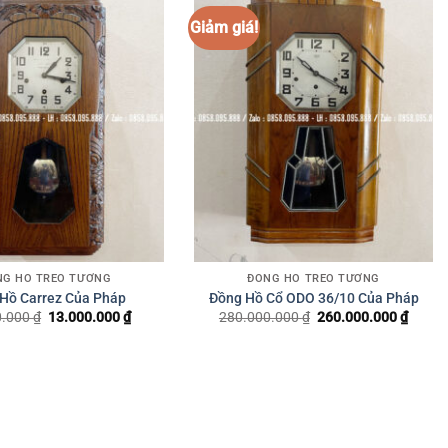
NG HỒ TREO TƯỜNG
ĐỒNG HỒ TREO TƯỜNG
Hồ Carrez Của Pháp
Đồng Hồ Cổ ODO 36/10 Của Pháp
0.000
₫
Giá
13.000.000
₫
Giá
280.000.000
₫
Giá
260.000.000
₫
Giá
gốc
hiện
gốc
hiện
là:
tại
là:
tại
15.000.000 ₫.
là:
280.000.000 ₫.
là:
13.000.000 ₫.
260.0