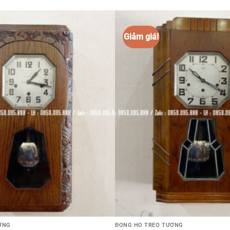
ỜNG
ĐỒNG HỒ TREO TƯỜNG
6/10
Đồng Hồ do 54/10 – Gía Rẻ
35.000.000
₫