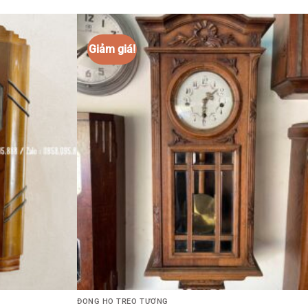
ĐỒNG HỒ TREO TƯỜNG
Đồng hồ odo 54/10
35.000.000
₫