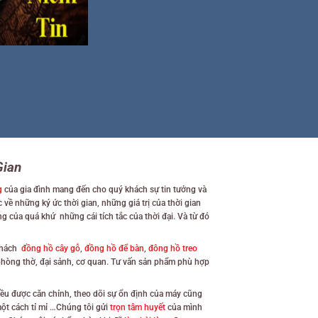
Gian
g
của gia đình mang đến cho quý khách sự tin tưởng và
về những ký ức thời gian, những giá trị của thời gian
của quá khứ những cái tích tắc của thời đại. Và từ đó
khách
đồng hồ cây gỗ
,
đồng hồ để bàn
,
đông hồ treo
hòng thờ, đại sảnh, cơ quan. Tư vấn sản phẩm phù hợp
ều được căn chỉnh, theo dõi sự ổn định của máy cũng
ột cách tỉ mỉ …Chúng tôi gửi
trọn tâm huyết
của mình
. Chúng tôi có thể tự hào khi đã
làm hài lòng được