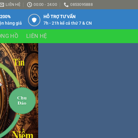
LIÊN HỆ
00:00 - 24:00
0853095888
 200%
HỖ TRỢ TƯ VẤN
ện hàng giả
7h - 21h kể cả thứ 7 & CN
ỒNG HỒ
LIÊN HỆ