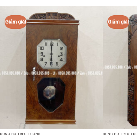
Mới
ĐỒNG HỒ TREO TƯỜNG
ĐỒNG HỒ TREO TƯ
Đồng Hồ Cổ ODO 54/10
Đồng Hồ odo cổ 3
156.000.000
₫
320.000.000
₫