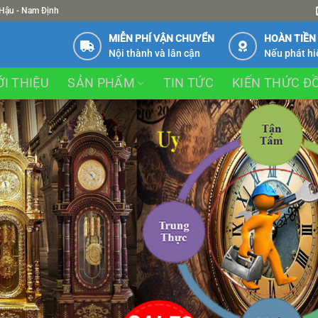
 Hậu - Nam Định
MIỄN PHÍ VẬN CHUYỂN
HOÀN TIỀN
Nội thành và lân cận
Nếu phát hi
ỚI THIỆU
SẢN PHẨM
TIN TỨC
KIẾN THỨC Đ
Up to