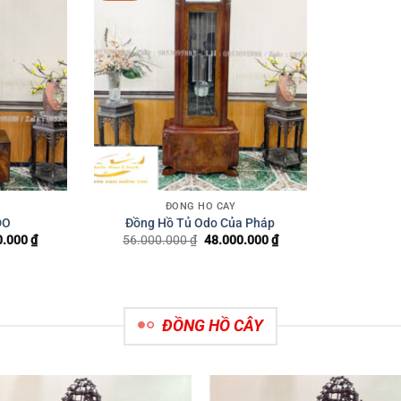
ĐỒNG HỒ CÂY
DO
Đồng Hồ Tủ Odo Của Pháp
0.000
₫
Giá
56.000.000
₫
Giá
48.000.000
₫
Giá
hiện
gốc
hiện
tại
là:
tại
.000 ₫.
là:
56.000.000 ₫.
là:
49.000.000 ₫.
48.000.000 ₫.
ĐỒNG HỒ CÂY
 giá!
Giảm giá!