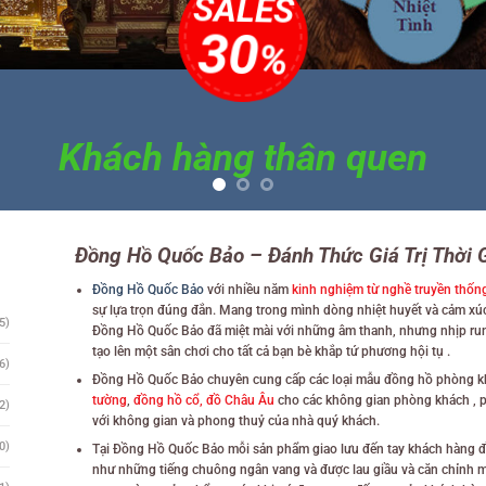
35
%
SHOP ONLINE
Đồng Hồ Quốc Bảo – Đánh Thức Giá Trị Thời 
Đồng Hồ Quốc Bảo
với nhiều năm
kinh nghiệm từ nghề truyền thốn
sự lựa trọn đúng đắn. Mang trong mình dòng nhiệt huyết và cảm xúc 
5)
Đồng Hồ Quốc Bảo đã miệt mài với những âm thanh, nhưng nhịp rung 
tạo lên một sân chơi cho tất cả bạn bè khắp tứ phương hội tụ .
6)
Đồng Hồ Quốc Bảo chuyên cung cấp các loại mẫu đồng hồ phòng 
tường
,
đồng hồ cổ, đồ Châu Âu
cho các không gian phòng khách , p
2)
với không gian và phong thuỷ của nhà quý khách.
0)
Tại Đồng Hồ Quốc Bảo mỗi sản phẩm giao lưu đến tay khách hàng đ
như những tiếng chuông ngân vang và được lau giầu và căn chỉnh m
1)
trong từng sản phẩm trước khi nó được trao đến tay của khách hàng
những khách hàng khó tính bậc nhất
.