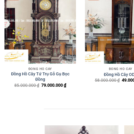
ĐỒNG HỒ CÂY
ĐỒNG HỒ CÂY
Đồng Hồ Cây Tứ Trụ Gỗ Gụ Bọc
Đồng Hồ Cây O
Đồng
58.000.000
₫
Giá
49.00
gốc
85.000.000
₫
Giá
79.000.000
₫
Giá
là:
gốc
hiện
58.000
là:
tại
85.000.000 ₫.
là:
79.000.000 ₫.
Giảm giá!
Giảm