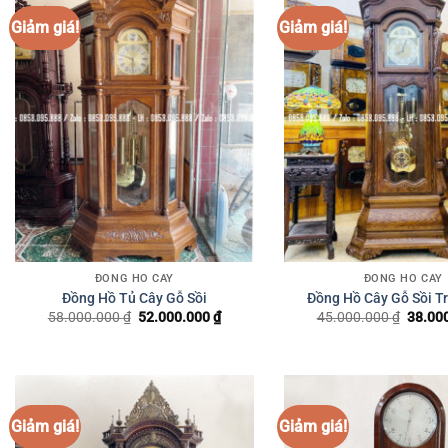
ĐỒNG HỒ CÂY
ĐỒNG HỒ CÂY
Đồng Hồ Tủ Cây Gỗ Sồi
Đồng Hồ Cây Gỗ Sồi T
58.000.000
₫
Giá
52.000.000
₫
Giá
45.000.000
₫
Giá
38.00
gốc
hiện
gốc
là:
tại
là:
58.000.000 ₫.
là:
45.000
52.000.000 ₫.
Giảm giá!
Giảm giá!