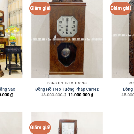
ĐỒNG HỒ TREO TƯỜNG
ĐỒ
răng Sao
Đồng Hồ Treo Tường Pháp Carrez
Đồng 
0.000
₫
Giá
13.000.000
₫
Giá
11.000.000
₫
Giá
15.00
hiện
gốc
hiện
tại
là:
tại
.000 ₫.
là:
13.000.000 ₫.
là:
38.000.000 ₫.
11.000.000 ₫.
Giảm giá!