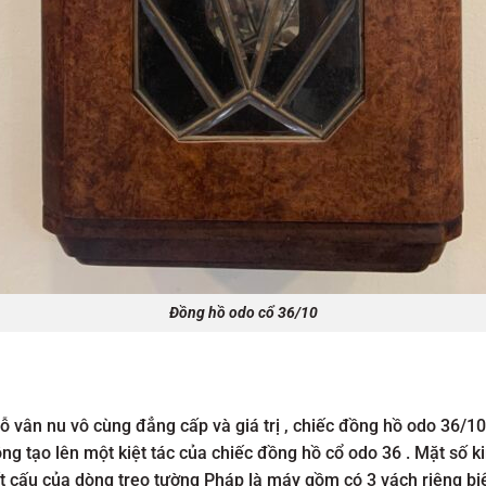
Đồng hồ odo cổ 36/10
vân nu vô cùng đẳng cấp và giá trị , chiếc đồng hồ odo 36/10 
ng tạo lên một kiệt tác của chiếc đồng hồ cổ odo 36 . Mặt số 
t cấu của dòng treo tường Pháp là máy gồm có 3 vách riêng biệt