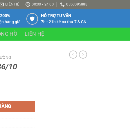
LIÊN HỆ
00:00 - 24:00
0853095888
 200%
HỖ TRỢ TƯ VẤN
ện hàng giả
7h - 21h kể cả thứ 7 & CN
ỒNG HỒ
LIÊN HỆ
TƯỜNG
36/10
HÀNG