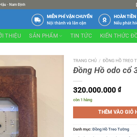
 Hậu - Nam Định
MIỄN PHÍ VẬN CHUYỂN
HOÀN TIỀN
Nội thành và lân cận
Nếu phát hi
ỚI THIỆU
SẢN PHẨM
TIN TỨC
KIẾN THỨC Đ
TRANG CHỦ
/
ĐỒNG HỒ TREO 
Đồng Hồ odo cổ 
320.000.000
₫
còn 1 hàng
THÊM VÀO GIỎ 
Danh mục:
Đồng Hồ Treo Tường