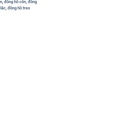
un
,
đông hồ côn
,
đồng
lắc
,
đồng hồ treo