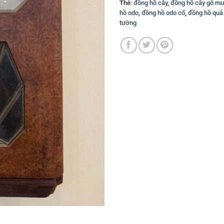
Thẻ:
đồng hồ cây
,
đồng hồ cây gỗ m
hồ odo
,
đồng hồ odo cổ
,
đồng hồ quả 
tường