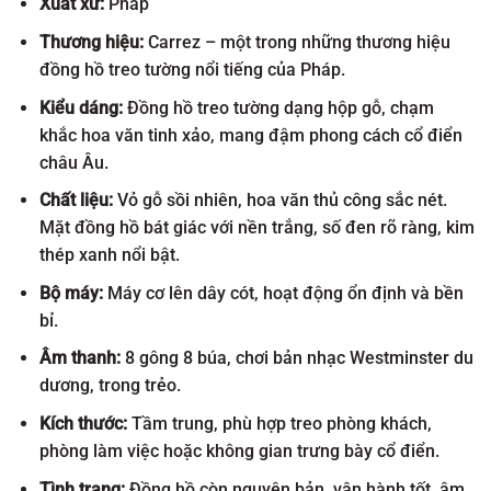
15.000.000 ₫.
là:
Xuất xứ:
Pháp
13.000.000 ₫
Thương hiệu:
Carrez – một trong những thương hiệu
đồng hồ treo tường nổi tiếng của Pháp.
Kiểu dáng:
Đồng hồ treo tường dạng hộp gỗ, chạm
khắc hoa văn tinh xảo, mang đậm phong cách cổ điển
châu Âu.
Chất liệu:
Vỏ gỗ sồi nhiên, hoa văn thủ công sắc nét.
Mặt đồng hồ bát giác với nền trắng, số đen rõ ràng, kim
thép xanh nổi bật.
Bộ máy:
Máy cơ lên dây cót, hoạt động ổn định và bền
bỉ.
Âm thanh:
8 gông 8 búa, chơi bản nhạc Westminster du
dương, trong trẻo.
Kích thước:
Tầm trung, phù hợp treo phòng khách,
phòng làm việc hoặc không gian trưng bày cổ điển.
Tình trạng:
Đồng hồ còn nguyên bản, vận hành tốt, âm