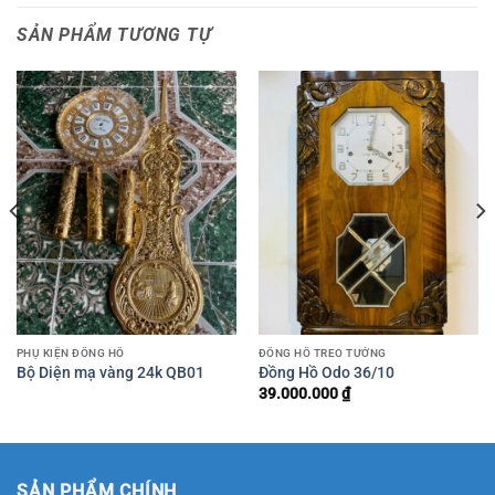
SẢN PHẨM TƯƠNG TỰ
PHỤ KIỆN ĐỒNG HỒ
ĐỒNG HỒ TREO TƯỜNG
Bộ Diện mạ vàng 24k QB01
Đồng Hồ Odo 36/10
39.000.000
₫
00.000 ₫.
SẢN PHẨM CHÍNH