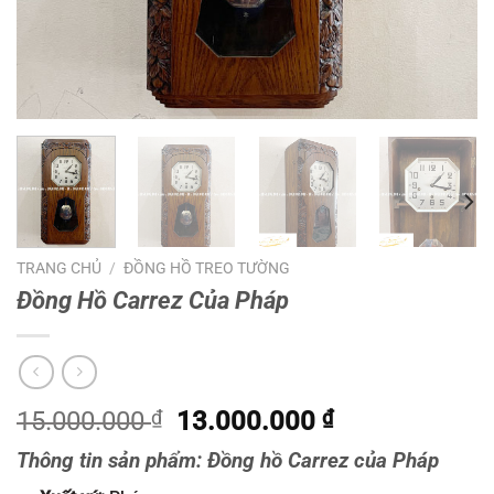
TRANG CHỦ
/
ĐỒNG HỒ TREO TƯỜNG
Đồng Hồ Carrez Của Pháp
15.000.000
₫
Giá
13.000.000
₫
Giá
gốc
hiện
Thông tin sản phẩm: Đồng hồ Carrez của Pháp
là:
tại