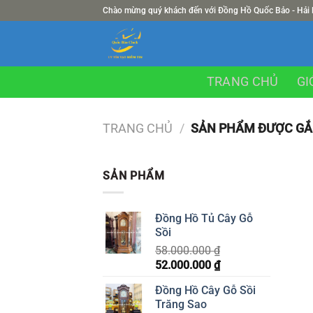
Chuyển
Chào mừng quý khách đến với Đồng Hồ Quốc Bảo - Hải
đến
nội
dung
TRANG CHỦ
GI
TRANG CHỦ
/
SẢN PHẨM ĐƯỢC GẮN
SẢN PHẨM
Đồng Hồ Tủ Cây Gỗ
Sồi
58.000.000
₫
Giá
52.000.000
₫
Giá
gốc
hiện
Đồng Hồ Cây Gỗ Sồi
là:
tại
Trăng Sao
58.000.000 ₫.
là: