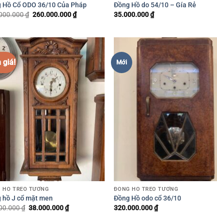
 Hồ Cổ ODO 36/10 Của Pháp
Đồng Hồ do 54/10 – Gía Rẻ
000.000
₫
Giá
260.000.000
₫
Giá
35.000.000
₫
gốc
hiện
là:
tại
280.000.000 ₫.
là:
260.000.000 ₫.
 giá!
Mới
 HỒ TREO TƯỜNG
ĐỒNG HỒ TREO TƯỜNG
 hồ J cổ mặt men
Đồng Hồ odo cổ 36/10
00.000
₫
Giá
38.000.000
₫
Giá
320.000.000
₫
gốc
hiện