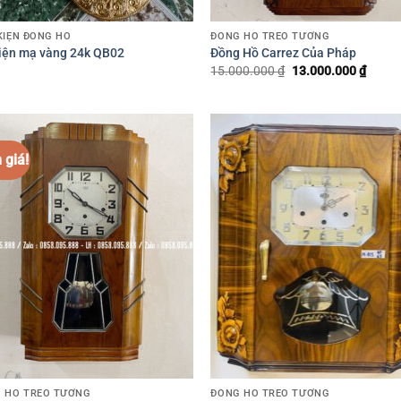
KIỆN ĐỒNG HỒ
ĐỒNG HỒ TREO TƯỜNG
iện mạ vàng 24k QB02
Đồng Hồ Carrez Của Pháp
15.000.000
₫
Giá
13.000.000
₫
Giá
gốc
hiện
là:
tại
15.000.000 ₫.
là:
13.00
 giá!
 HỒ TREO TƯỜNG
ĐỒNG HỒ TREO TƯỜNG