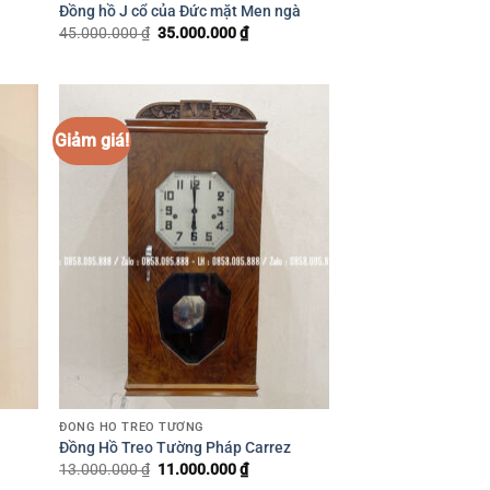
Đồng hồ J cổ của Đức mặt Men ngà
45.000.000
₫
Giá
35.000.000
₫
Giá
gốc
hiện
là:
tại
45.000.000 ₫.
là:
35.000.000 ₫.
Giảm giá!
ĐỒNG HỒ TREO TƯỜNG
Đồng Hồ Treo Tường Pháp Carrez
13.000.000
₫
Giá
11.000.000
₫
Giá
gốc
hiện