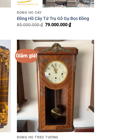
ĐỒNG HỒ CÂY
Đồng Hồ Cây Tứ Trụ Gỗ Gụ Bọc Đồng
85.000.000
₫
Giá
79.000.000
₫
Giá
gốc
hiện
là:
tại
85.000.000 ₫.
là:
0.000 ₫.
79.000.000 ₫.
Giảm giá!
ĐỒNG HỒ TREO TƯỜNG