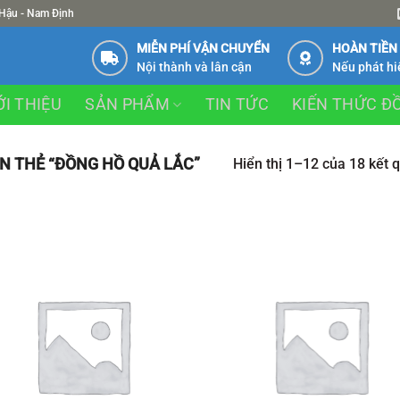
 Hậu - Nam Định
MIỄN PHÍ VẬN CHUYỂN
HOÀN TIỀN
Nội thành và lân cận
Nếu phát hi
ỚI THIỆU
SẢN PHẨM
TIN TỨC
KIẾN THỨC Đ
 THẺ “ĐỒNG HỒ QUẢ LẮC”
Hiển thị 1–12 của 18 kết 