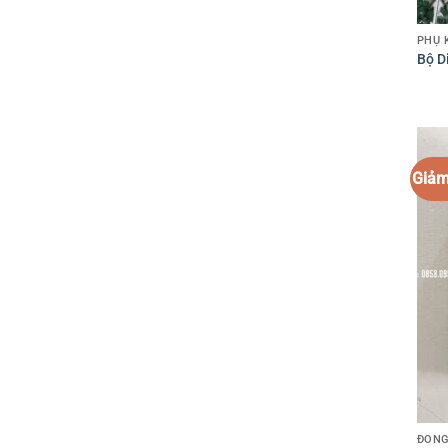
PHỤ 
Bộ D
Giảm
ĐỒNG