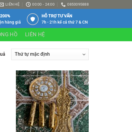
LIÊN HỆ
00:00 - 24:00
0853095888
 200%
HỖ TRỢ TƯ VẤN
ện hàng giả
7h - 21h kể cả thứ 7 & CN
ỒNG HỒ
LIÊN HỆ
quả