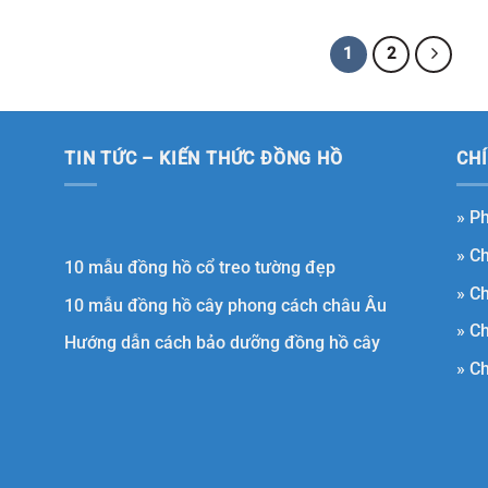
là:
tại
50.000.000 ₫.
là:
38.000.000 ₫.
1
2
TIN TỨC – KIẾN THỨC ĐỒNG HỒ
CH
»
Ph
»
Ch
10 mẫu đồng hồ cổ treo tường đẹp
»
Ch
10 mẫu đồng hồ cây phong cách châu Âu
»
Ch
Hướng dẫn cách bảo dưỡng đồng hồ cây
»
Ch