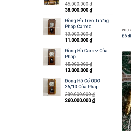
45.000.000
₫
52.000.000 ₫.
Giá
38.000.000
₫
Giá
gốc
hiện
Đồng Hồ Treo Tường
là:
tại
Pháp Carrez
45.000.000 ₫.
là:
PHỤ 
13.000.000
₫
38.000.000 ₫.
Bộ d
Giá
11.000.000
₫
Giá
gốc
hiện
Đồng Hồ Carrez Của
là:
tại
Pháp
13.000.000 ₫.
là:
15.000.000
₫
11.000.000 ₫.
Giá
13.000.000
₫
Giá
gốc
hiện
Đồng Hồ Cổ ODO
là:
tại
36/10 Của Pháp
15.000.000 ₫.
là:
280.000.000
₫
13.000.000 ₫.
Giá
260.000.000
₫
Giá
gốc
hiện
là:
tại
280.000.000 ₫.
là:
260.000.000 ₫.